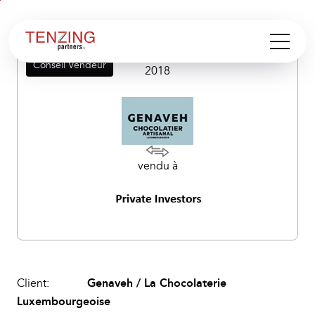
Aller au
Aller
contenu
en
bas
Conseil Vendeur
de
2018
page
vendu à
Client:
Genaveh / La Chocolaterie
Luxembourgeoise